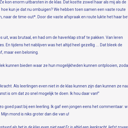
 kon enorm uitbarsten in de klas. Dat kostte zowel haar als mij als de
en: hoe kun je dat nu ombuigen? We hebben toen samen een vaste route
, naar de time-out*. Door die vaste afspraak en route lukte het haar be
lles uit, was brutaal, en had om de haverklap straf te pakken. Van leren
En tijdens het nablijven was het altijd heel gezellig …. Dat bleek de
f, maar een beloning.
 plek kunnen bieden waar ze hun mogelijkheden kunnen ontplooien, zoda
racht. Als leerlingen even niet in de klas kunnen zijn dan kunnen ze na
nst is om dat zo snel mogelijk te doen. Ik hou daar van!”
o goed past bij een leerling. Ik gaf een jongen eens het commentaar: w
 Mijn mond is niks groter dan die van u!
rd als het in de klas even niet gaat Er is altijd een leerkracht, liefst zovee