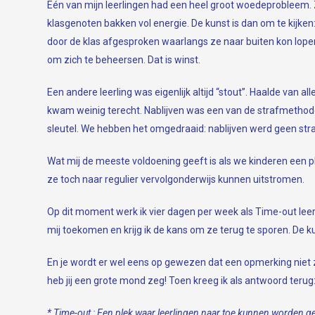
Eén van mijn leerlingen had een heel groot woedeprobleem. Ze
klasgenoten bakken vol energie. De kunst is dan om te kijk
door de klas afgesproken waarlangs ze naar buiten kon lopen
om zich te beheersen. Dat is winst.
Een andere leerling was eigenlijk altijd “stout”. Haalde van a
kwam weinig terecht. Nablijven was een van de strafmethodes. 
sleutel. We hebben het omgedraaid: nablijven werd geen stra
Wat mij de meeste voldoening geeft is als we kinderen een
ze toch naar regulier vervolgonderwijs kunnen uitstromen.
Op dit moment werk ik vier dagen per week als Time-out leerk
mij toekomen en krijg ik de kans om ze terug te sporen. De ku
En je wordt er wel eens op gewezen dat een opmerking niet z
heb jij een grote mond zeg! Toen kreeg ik als antwoord terug:
* Time-out :
Een plek waar leerlingen naar toe kunnen worden gestuu