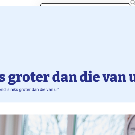
Search
en bij Trigoon
Onze Scholen
Over Stichting Trigoo
s groter dan die van u
nd is niks groter dan die van u!”