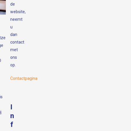
de
website,
neemt
u
dan
tze
contact
ge
met
ons
D
op.
.
Contactpagina
is
I
j
n
f