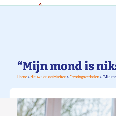
Skip
to
content
Home
Werk
“Mijn mond is nik
Home
»
Nieuws en activiteiten
»
Ervaringsverhalen
»
“Mijn mo