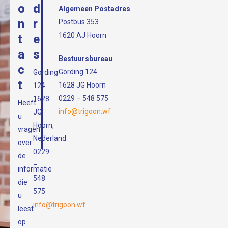
o
d
Algemeen Postadres
n
r
Postbus 353
1620 AJ Hoorn
t
e
a
s
Bestuursbureau
c
Gording 124
Gording
t
1628 JG Hoorn
124
0229 – 548 575
1628
Heeft
info@trigoon.wf
JG
u
Hoorn,
vragen
Nederland
over
0229
de
–
informatie
548
die
575
u
info@trigoon.wf
leest
op