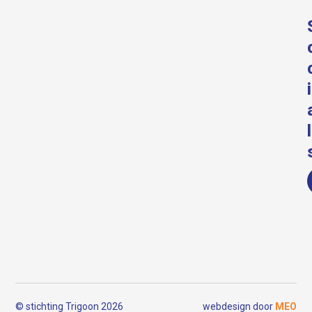
i
l
© stichting Trigoon 2026
webdesign door
MEO