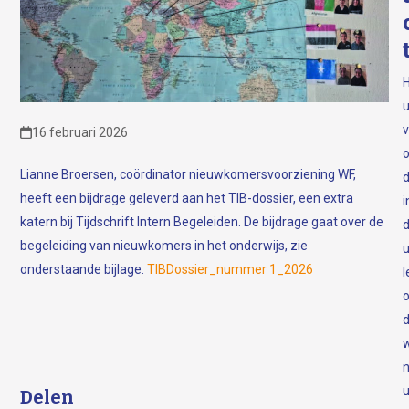
H
v
16 februari 2026
o
Lianne Broersen, coördinator nieuwkomersvoorziening WF,
heeft een bijdrage geleverd aan het TIB-dossier, een extra
i
katern bij Tijdschrift Intern Begeleiden. De bijdrage gaat over de
d
begeleiding van nieuwkomers in het onderwijs, zie
onderstaande bijlage.
TIBDossier_nummer 1_2026
l
w
Delen