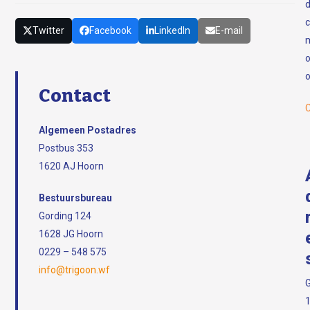
c
Twitter
Facebook
LinkedIn
E-mail
o
Contact
C
Algemeen Postadres
Postbus 353
1620 AJ Hoorn
Bestuursbureau
Gording 124
1628 JG Hoorn
0229 – 548 575
info@trigoon.wf
G