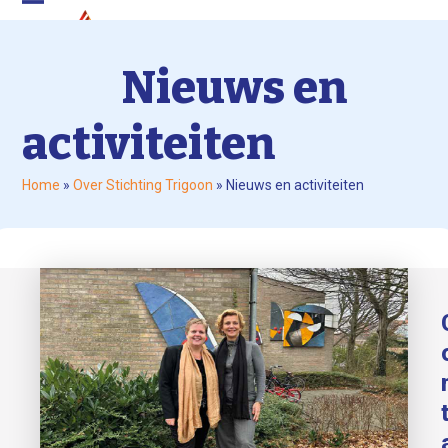
Skip
Open
Close
to
mobile
mobile
content
menu
menu
Nieuws en
activiteiten
Home
»
Over Stichting Trigoon
»
Nieuws en activiteiten