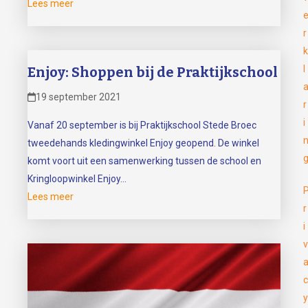
Lees meer
r
k
l
Enjoy: Shoppen bij de Praktijkschool
19 september 2021
r
i
Vanaf 20 september is bij Praktijkschool Stede Broec
tweedehands kledingwinkel Enjoy geopend. De winkel
komt voort uit een samenwerking tussen de school en
Kringloopwinkel Enjoy…
Lees meer
r
i
v
c
y