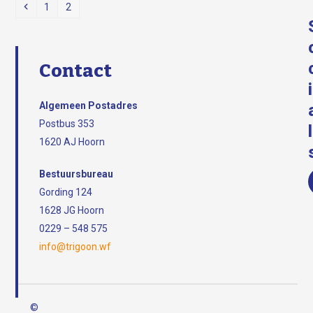
Vorige
Page
Page
1
2
Contact
i
Algemeen Postadres
Postbus 353
l
1620 AJ Hoorn
Bestuursbureau
Gording 124
1628 JG Hoorn
0229 – 548 575
info@trigoon.wf
©