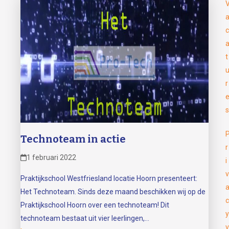
c
t
r
s
Technoteam in actie
r
1 februari 2022
i
v
Praktijkschool Westfriesland locatie Hoorn presenteert:
Het Technoteam. Sinds deze maand beschikken wij op de
c
Praktijkschool Hoorn over een technoteam! Dit
y
technoteam bestaat uit vier leerlingen,…
v