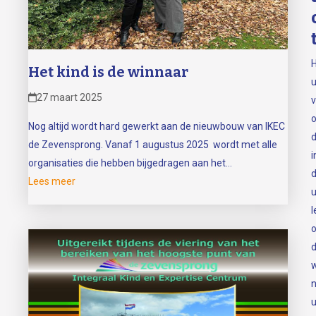
H
Het kind is de winnaar
27 maart 2025
v
o
Nog altijd wordt hard gewerkt aan de nieuwbouw van IKEC
de Zevensprong. Vanaf 1 augustus 2025 wordt met alle
i
organisaties die hebben bijgedragen aan het…
d
Lees meer
l
w