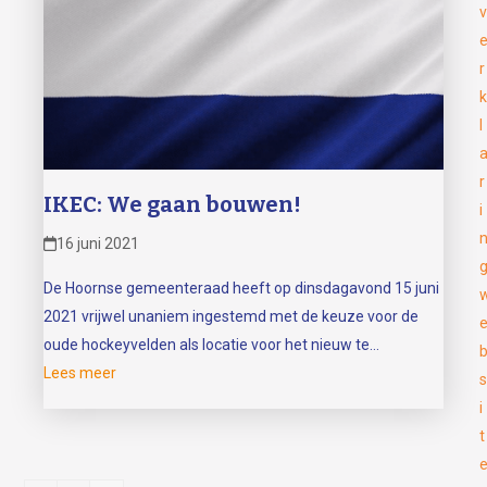
v
r
k
l
r
IKEC: We gaan bouwen!
i
16 juni 2021
De Hoornse gemeenteraad heeft op dinsdagavond 15 juni
2021 vrijwel unaniem ingestemd met de keuze voor de
oude hockeyvelden als locatie voor het nieuw te…
Lees meer
s
i
t